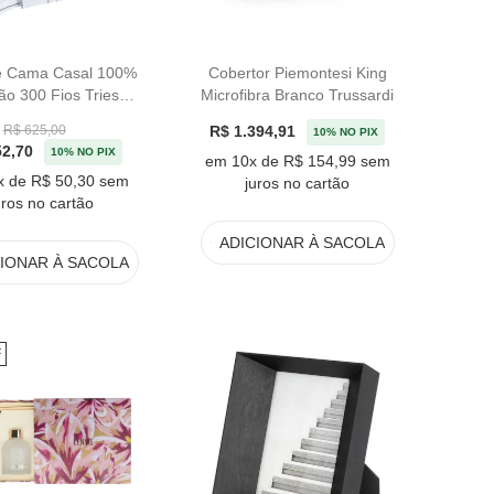
e Cama Casal 100%
Cobertor Piemontesi King
ão 300 Fios Triest
Microfibra Branco Trussardi
inée Kacyumara
R$ 1.394,91
R$ 625,00
10% NO PIX
52,70
10% NO PIX
em 10x de R$ 154,99 sem
x de R$ 50,30 sem
juros no cartão
uros no cartão
ADICIONAR
À SACOLA
CIONAR
À SACOLA
F