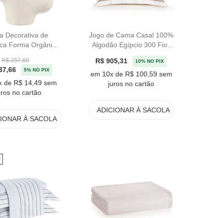
a Decorativa de
Jogo de Cama Casal 100%
ca Forma Orgânica
Algodão Egípcio 300 Fios
f White - 19cm
Branco/Nociola Vercelli
R$ 905,31
R$ 257,60
10% NO PIX
Trussardi
37,66
5% NO PIX
em 10x de R$ 100,59 sem
x de R$ 14,49 sem
juros no cartão
uros no cartão
ADICIONAR
À SACOLA
CIONAR
À SACOLA
F