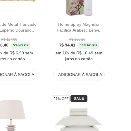
 de Metal Trançado
Home Spray Magnólia
Espelho Dourado
Pacífica Arabesc Lenvie
quena - 24cm
100mL
R$ 117,60
R$ 165,20
6,40
R$ 94,41
5% NO PIX
10% NO PIX
x de R$ 6,99 sem
em 10x de R$ 10,49 sem
uros no cartão
juros no cartão
CIONAR
À SACOLA
ADICIONAR
À SACOLA
SALE
27% OFF