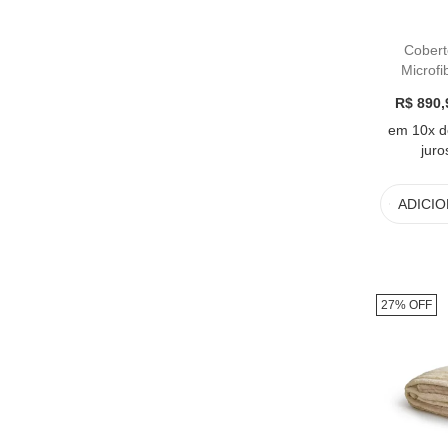
Cobert
Microf
Legn
R$ 890,
em 10x d
juro
ADICI
27% OFF