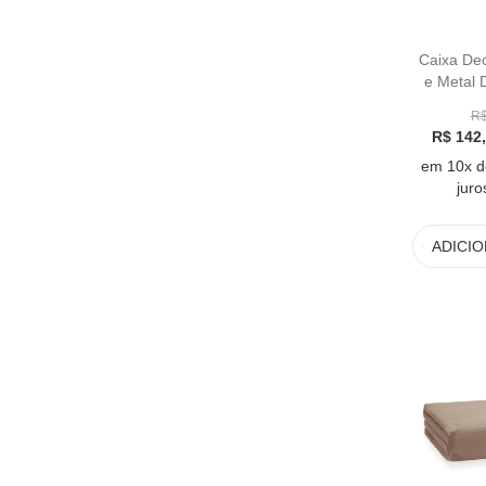
Caixa Dec
e Metal 
R$
R$ 142
em 10x d
juro
ADICI