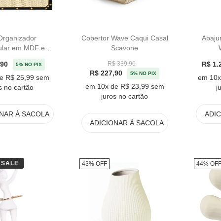
Organizador
Cobertor Wave Caqui Casal
Abaju
ular em MDF e
Scavone
ege - 25x50cm
,90
R$ 1.
R$ 339,90
5% NO PIX
R$ 227,90
5% NO PIX
e R$ 25,99 sem
em 10x
em 10x de R$ 23,99 sem
s no cartão
j
juros no cartão
ONAR
À SACOLA
ADI
ADICIONAR
À SACOLA
SALE
43% OFF
44% OF