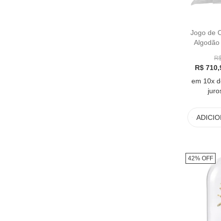
Jogo de 
Algodão 
Lazi
R$
R$ 710,
em 10x d
juro
ADICI
42% OFF