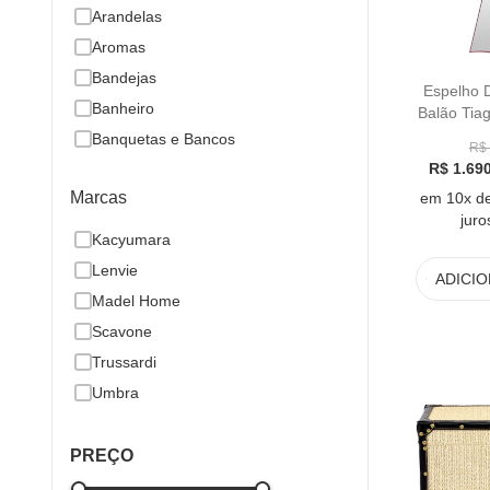
Arandelas
Aromas
Bandejas
Espelho D
Banheiro
Balão Tiag
Banquetas e Bancos
R$ 
R$ 1.69
Baús
Marcas
em 10x d
Cabideiros e Ganchos
juro
Caixas Decorativas
Kacyumara
Cama e Banho
Lenvie
ADICI
Cestarias
Madel Home
Cobertores
Scavone
Colchas e Cobre Leitos
Trussardi
Decoração
Umbra
Esculturas
Espelhos
PREÇO
Iluminação