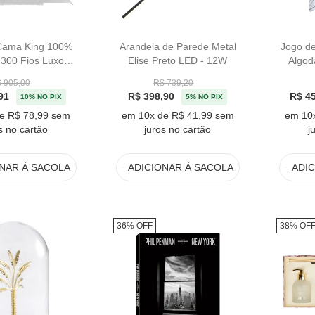
Cama King 100%
Arandela de Parede Metal
Jogo d
300 Fios Luxor
Elise Preto LED - 12W
Algod
o Kacyumara
Sat
 905,00
R$ 739,20
91
R$ 398,90
R$ 4
10% NO PIX
5% NO PIX
e R$ 78,99 sem
em 10x de R$ 41,99 sem
em 10
s no cartão
juros no cartão
j
ONAR
À SACOLA
ADICIONAR
À SACOLA
ADI
36% OFF
38% OF