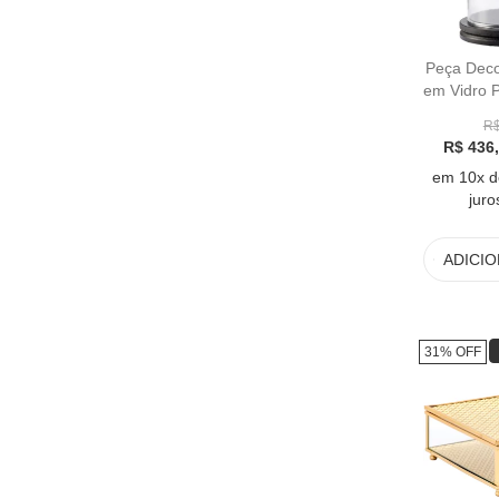
Peça Deco
em Vidro 
R$
R$ 436
em 10x d
juro
ADICI
31% OFF