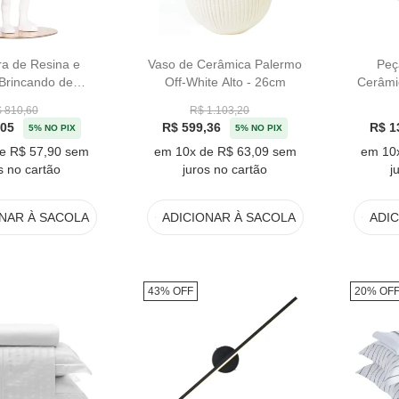
ra de Resina e
Vaso de Cerâmica Palermo
Peç
Brincando de
Off-White Alto - 26cm
Cerâmi
Branco - 26,5cm
Of
 810,60
R$ 1.103,20
,05
R$ 599,36
R$ 1
5% NO PIX
5% NO PIX
e R$ 57,90 sem
em 10x de R$ 63,09 sem
em 10
s no cartão
juros no cartão
j
ONAR
À SACOLA
ADICIONAR
À SACOLA
ADI
43% OFF
20% OF