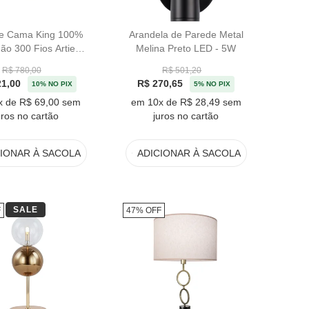
e Cama King 100%
Arandela de Parede Metal
ão 300 Fios Artie
Melina Preto LED - 5W
inée Kacyumara
R$ 780,00
R$ 501,20
21,00
R$ 270,65
10% NO PIX
5% NO PIX
x de R$ 69,00 sem
em 10x de R$ 28,49 sem
uros no cartão
juros no cartão
CIONAR
À SACOLA
ADICIONAR
À SACOLA
SALE
F
47% OFF