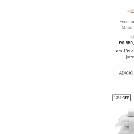
Tapetes e Passadeiras
Trussardi
Umbra
Escultu
Metal 
Vasos
Bambolê 
R$
R$ 550
em 10x d
juro
ADICI
13% OFF