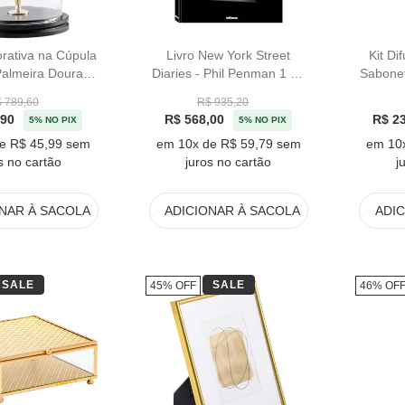
rativa na Cúpula
Livro New York Street
Kit Di
Palmeira Dourada
Diaries - Phil Penman 1 Ed
Sabonet
- 25cm
2023
Pací
 789,60
R$ 935,20
,90
R$ 568,00
R$ 2
5% NO PIX
5% NO PIX
e R$ 45,99 sem
em 10x de R$ 59,79 sem
em 10
s no cartão
juros no cartão
j
ONAR
À SACOLA
ADICIONAR
À SACOLA
ADI
SALE
SALE
45% OFF
46% OF