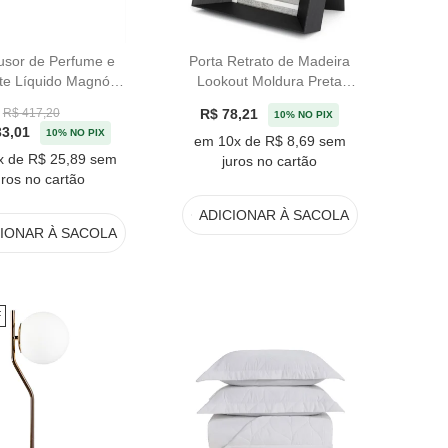
fusor de Perfume e
Porta Retrato de Madeira
e Líquido Magnólia
Lookout Moldura Preta
fica Lenvie 150ml
Umbra - 19,68cm
R$ 78,21
R$ 417,20
10% NO PIX
33,01
10% NO PIX
em 10x de R$ 8,69 sem
x de R$ 25,89 sem
juros no cartão
uros no cartão
ADICIONAR
À SACOLA
CIONAR
À SACOLA
F