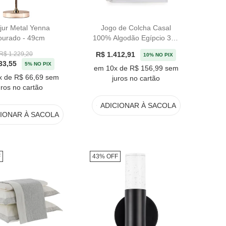
jur Metal Yenna
Jogo de Colcha Casal
ourado - 49cm
100% Algodão Egípcio 300
Fios Branco Piaceri
R$ 1.412,91
R$ 1.229,20
10% NO PIX
Trussardi
33,55
5% NO PIX
em 10x de R$ 156,99 sem
x de R$ 66,69 sem
juros no cartão
uros no cartão
ADICIONAR
À SACOLA
CIONAR
À SACOLA
F
43% OFF