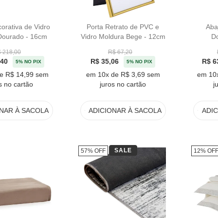
orativa de Vidro
Porta Retrato de PVC e
Aba
Dourado - 16cm
Vidro Moldura Bege - 12cm
D
 218,00
R$ 67,20
,40
R$ 35,06
R$ 6
5% NO PIX
5% NO PIX
e R$ 14,99 sem
em 10x de R$ 3,69 sem
em 10
s no cartão
juros no cartão
j
ONAR
À SACOLA
ADICIONAR
À SACOLA
ADI
SALE
57% OFF
12% OF