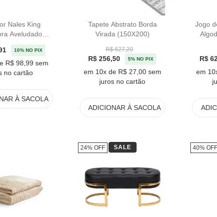
or Nales King
Tapete Abstrato Borda
Jogo d
ibra Aveludado
Virada (150X200)
Algod
o Trussardi
Sat
91
R$ 627,20
10% NO PIX
R$ 256,50
R$ 6
5% NO PIX
e R$ 98,99 sem
em 10x de R$ 27,00 sem
em 10
s no cartão
juros no cartão
j
ONAR
À SACOLA
ADICIONAR
À SACOLA
ADI
SALE
24% OFF
40% OF