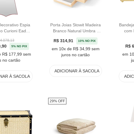
ecorativo Espia
Porta Joias Stowit Madeira
Bandeja
o Curioni Eadel -
Branco Natural Umbra -
com 
1,30cm
22,09cm
Pe
R$ 314,91
4.078,13
10% NO PIX
0,90
R$ 6
5% NO PIX
em 10x de R$ 34,99 sem
e R$ 177,99 sem
em 10
juros no cartão
s no cartão
j
ADICIONAR
À SACOLA
ONAR
À SACOLA
ADI
29% OFF