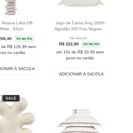
r Resina Laka Off-
Jogo de Cama King 100%
White - 63cm
Algodão 200 Fios Nogueira
Cinza Liso
206,40
R$ 468,00
5% NO PIX
R$ 322,90
5% NO PIX
 de R$ 126,99 sem
em 10x de R$ 33,99 sem
uros no cartão
juros no cartão
CIONAR
À SACOLA
ADICIONAR
À SACOLA
SALE
F