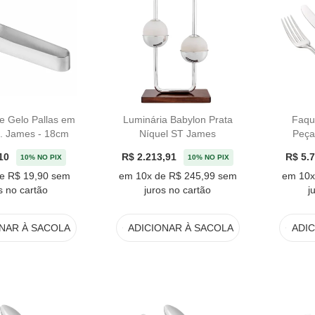
e Gelo Pallas em
Luminária Babylon Prata
Faqu
t. James - 18cm
Níquel ST James
Peça
10
R$ 2.213,91
R$ 5.
10% NO PIX
10% NO PIX
e R$ 19,90 sem
em 10x de R$ 245,99 sem
em 10x
s no cartão
juros no cartão
j
ONAR
À SACOLA
ADICIONAR
À SACOLA
ADI