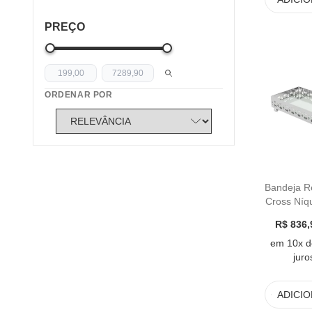
Marcas
Mesa e Cozinha
PREÇO
Petisqueiras
Porta Bolo e Doces
Sale
ORDENAR POR
Servir
St James
Utensílios de Preparo
Vasos
Bandeja Re
Cross Níq
Jam
R$ 836,
em 10x d
juro
ADICI