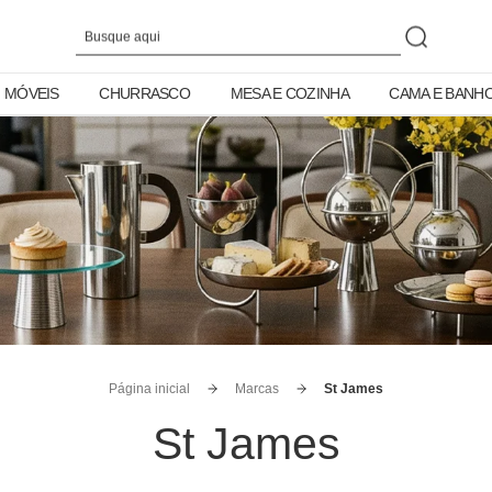
MÓVEIS
CHURRASCO
MESA E COZINHA
CAMA E BANH
Página inicial
Marcas
St James
St James