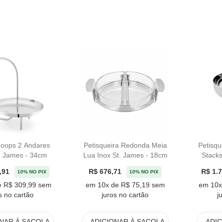
Loops 2 Andares
Petisqueira Redonda Meia
Petisqu
. James - 34cm
Lua Inox St. James - 18cm
Stacks
,91
R$ 676,71
R$ 1.
10% NO PIX
10% NO PIX
e R$ 309,99 sem
em 10x de R$ 75,19 sem
em 10x
s no cartão
juros no cartão
j
ONAR
À SACOLA
ADICIONAR
À SACOLA
ADI