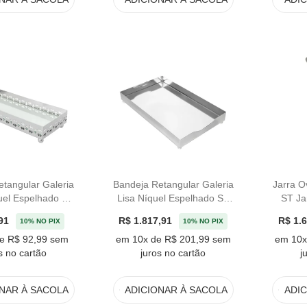
tangular Galeria
Bandeja Retangular Galeria
Jarra O
uel Espelhado St.
Lisa Níquel Espelhado St.
ST Ja
es - 27cm
James - 67cm
91
R$ 1.817,91
R$ 1.
10% NO PIX
10% NO PIX
e R$ 92,99 sem
em 10x de R$ 201,99 sem
em 10x
s no cartão
juros no cartão
j
ONAR
À SACOLA
ADICIONAR
À SACOLA
ADI