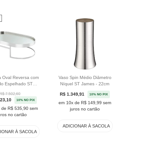
F
a Oval Reversa com
Vaso Spin Médio Diâmetro
do Espelhado ST
Níquel ST James - 22cm
ames - 60cm
R$ 1.349,91
R$ 7.502,60
10% NO PIX
823,10
10% NO PIX
em 10x de R$ 149,99 sem
 de R$ 535,90 sem
juros no cartão
uros no cartão
ADICIONAR
À SACOLA
CIONAR
À SACOLA