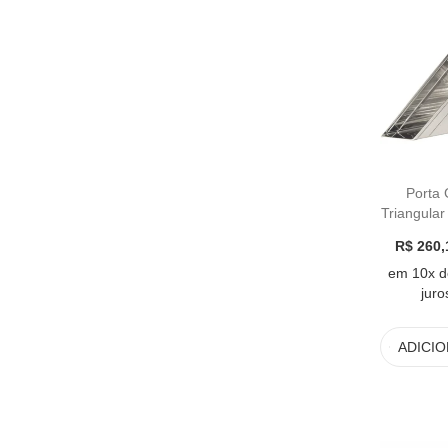
Porta
Triangula
cm ST 
R$ 260,
em 10x d
juro
ADICI