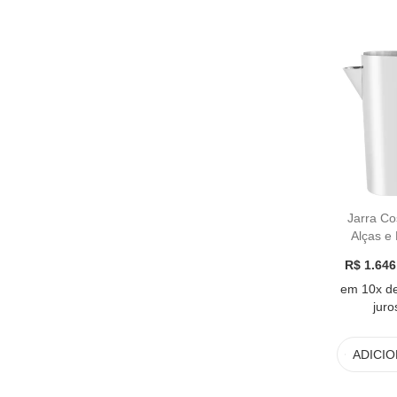
Jarra C
Alças e
Níq
R$ 1.646
em 10x d
juro
ADICI