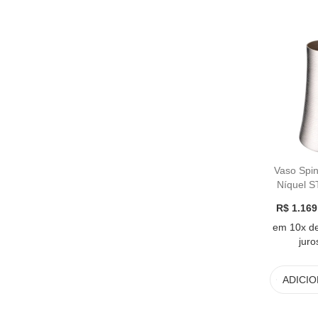
Vaso Spin
Níquel S
R$ 1.169
em 10x d
juro
ADICI