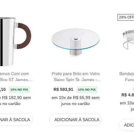
29% OF
osmos Coni com
Prato para Bolo em Vidro
Bandej
 Bico ST James
Baixo Spin St. James -
Fun
uel - 1,6L
35cm
J
,10
R$ 593,91
10% NO PIX
10% NO PIX
R$ 4.
e R$ 182,90 sem
em 10x de R$ 65,99 sem
em 10x
s no cartão
juros no cartão
j
ONAR
À SACOLA
ADICIONAR
À SACOLA
ADI