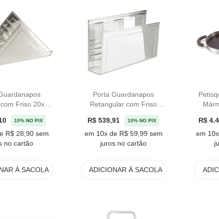
 Guardanapos
Porta Guardanapos
Petis
r com Friso 20x10
Retangular com Friso
Márm
James Níquel
Níquel St. James - 15cm
10
R$ 539,91
R$ 4.
10% NO PIX
10% NO PIX
e R$ 28,90 sem
em 10x de R$ 59,99 sem
em 10x
s no cartão
juros no cartão
j
ONAR
À SACOLA
ADICIONAR
À SACOLA
ADI