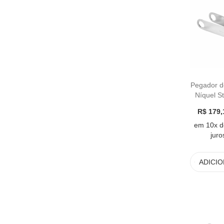
Pegador d
Níquel S
R$ 179,
em 10x d
juro
ADICI