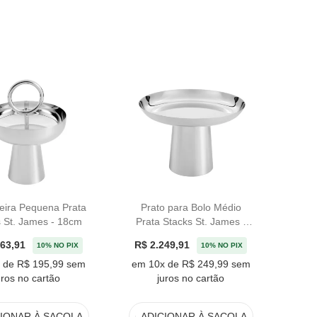
eira Pequena Prata
Prato para Bolo Médio
 St. James - 18cm
Prata Stacks St. James -
26cm
763,91
R$ 2.249,91
10% NO PIX
10% NO PIX
 de R$ 195,99 sem
em 10x de R$ 249,99 sem
uros no cartão
juros no cartão
CIONAR
À SACOLA
ADICIONAR
À SACOLA