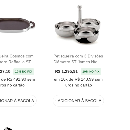
queira Cosmos com
Petisqueira com 3 Divisões
ore Raffaello ST
Diâmetro ST James Níquel
James Níquel
- 23cm
427,10
R$ 1.295,91
10% NO PIX
10% NO PIX
 de R$ 491,90 sem
em 10x de R$ 143,99 sem
uros no cartão
juros no cartão
CIONAR
À SACOLA
ADICIONAR
À SACOLA