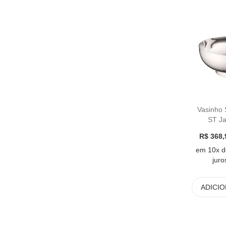
Vasinho 
ST J
R$ 368,
em 10x d
juro
ADICI