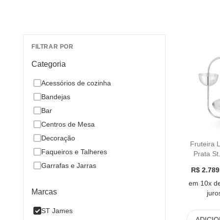
FILTRAR POR
Categoria
Acessórios de cozinha
Bandejas
Bar
Centros de Mesa
Decoração
Fruteira 
Faqueiros e Talheres
Prata St
Garrafas e Jarras
R$ 2.789
Guardanapos
em 10x d
Marcas
juro
Iluminação
Luminárias de Mesa
ST James
ADICI