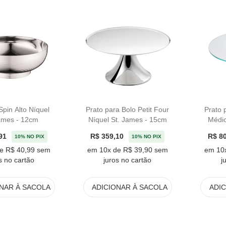
Spin Alto Níquel
Prato para Bolo Petit Four
Prato 
ames - 12cm
Níquel St. James - 15cm
Médio
91
R$ 359,10
R$ 8
10% NO PIX
10% NO PIX
e R$ 40,99 sem
em 10x de R$ 39,90 sem
em 10
s no cartão
juros no cartão
j
ONAR
À SACOLA
ADICIONAR
À SACOLA
ADI