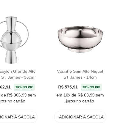
abylon Grande Alto
Vasinho Spin Alto Níquel
l ST James - 36cm
ST James - 14cm
762,91
R$ 575,91
10% NO PIX
10% NO PIX
 de R$ 306,99 sem
em 10x de R$ 63,99 sem
uros no cartão
juros no cartão
CIONAR
À SACOLA
ADICIONAR
À SACOLA