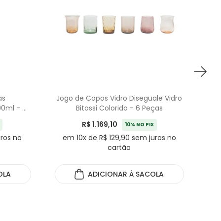
as
Jogo de Copos Vidro Diseguale Vidro
00ml - 6
Bitossi Colorido - 6 Peças
R$ 1.169,10
10% NO PIX
uros no
em 10x de R$ 129,90 sem juros no
e
cartão
OLA
ADICIONAR
À SACOLA