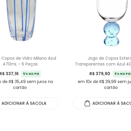
 Copos de Vidro Milano Azul
Jogo de Copos Esfer
470mL - 6 Peças
Transparentes com Azul 4
Peças
R$ 337,16
R$ 379,90
5% NO PIX
5% NO PIX
 de R$ 35,49 sem juros no
em 10x de R$ 39,99 sem j
cartão
cartão
ADICIONAR
À SACOLA
ADICIONAR
À SAC