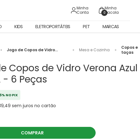
Minha
Minha
Conta
Sacola
0
O
KIDS
ELETROPORTÁTEIS
PET
MARCAS
Copos e
Jogo de Copos de Vidro
Mesa e Cozinha
taças
Verona Azul 400mL - 6 Peças
e Copos de Vidro Verona Azul
 - 6 Peças
5% NO PIX
39,49 sem juros no cartão
COMPRAR