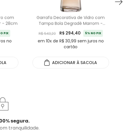
dro com
Garrafa Decorativa de Vidro com
G
r - 28cm
Tampa Bola Degradê Marrom -
43cm
R$ 294,40
O PIX
R$ 543,20
5% NO PIX
ros no
em 10x de R$ 30,99 sem juros no
e
cartão
OLA
ADICIONAR
À SACOLA
00% segura.
com tranquilidade.