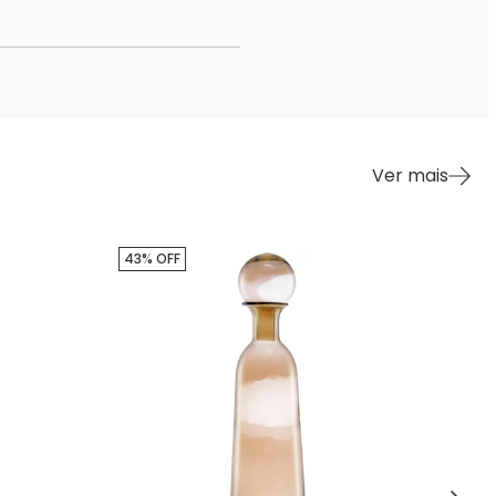
Ver mais
43% OFF
41%