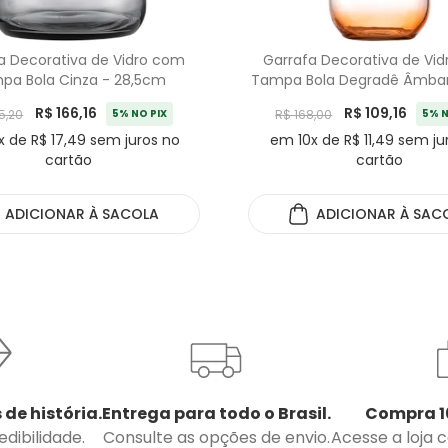
a Decorativa de Vidro com
Garrafa Decorativa de Vi
pa Bola Cinza - 28,5cm
Tampa Bola Degradê Âmba
R$ 166,16
R$ 109,16
5,20
5% NO PIX
R$ 168,00
5% N
x de R$ 17,49 sem juros no
em 10x de R$ 11,49 sem ju
cartão
cartão
ADICIONAR
À SACOLA
ADICIONAR
À SAC
 de história.
Entrega para todo o Brasil.
Compra 1
dibilidade.
Consulte as opções de envio.
Acesse a loja 