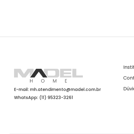
Inst
Con
Dúvi
E-mail: mh.atendimento@madel.com.br
WhatsApp: (11) 95323-3261