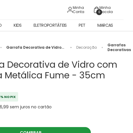
Minha
Minha
Conta
Sacola
0
O
KIDS
ELETROPORTÁTEIS
PET
MARCAS
Garrafas
Garrafa Decorativa de Vidro
Decoração
Decorativas
com Tampa Metálica Fume -
35cm
a Decorativa de Vidro com
 Metálica Fume - 35cm
5% NO PIX
16,99 sem juros no cartão
COMPRAR