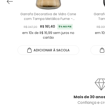
Garrafa Decorativa de Vidro Cone
Garraf
com Tampa Metálica Fume -
Tam
34,5cm
R$ 161,40
R$ 347,20
5% NO PIX
R$ 30
em 10x de R$ 16,99 sem juros no
em 10
cartão
ADICIONAR
À SACOLA
Mais de 30 anos
Confiança e cre