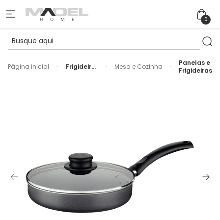
0
Panelas e
Página inicial
Frigideira
Mesa e Cozinha
Frigideiras
Antiaderente
Reta
Turim
Cinza
Tramontina
- 22cm