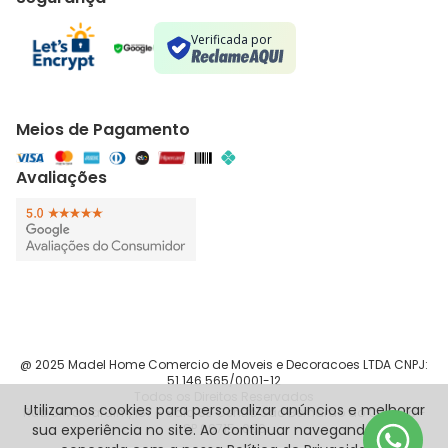
Verificada por
Meios de Pagamento
Avaliações
@ 2025 Madel Home Comercio de Moveis e Decoracoes LTDA CNPJ:
51.146.565/0001-12
Todos os Direitos Reservados
Utilizamos cookies para personalizar anúncios e melhorar
Rua Silva Jardim, 187 - Sala 83 Centro São Bernardo do Campo -
sua experiência no site. Ao continuar navegando, você
SP 09715-090