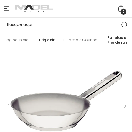
0
Panelas e
Página inicial
Frigideira
Mesa e Cozinha
Frigideiras
Allegra
24 cm 2,1
L Aço Inox
com
Fundo
Triplo
Tramontina