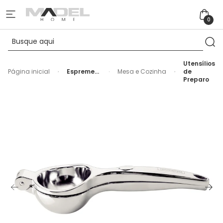
0
Utensílios
Página inicial
Espremedor
Mesa e Cozinha
de
de Limão
Preparo
em Zinco
Prata
Tramontina
- 23cm