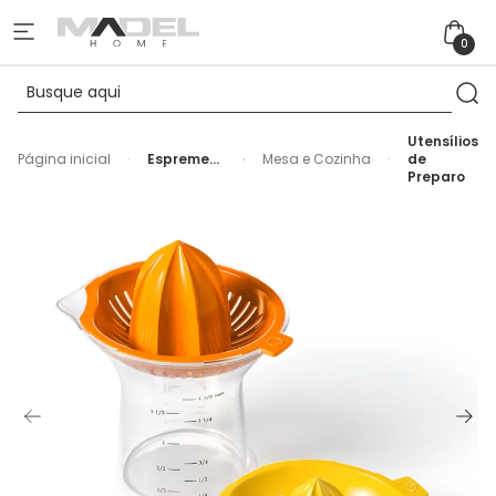
0
Utensílios
Página inicial
Espremedor
Mesa e Cozinha
de
de Laranja
Preparo
2 em 1 em
Plástico
Transparente
Oxo - 21cm