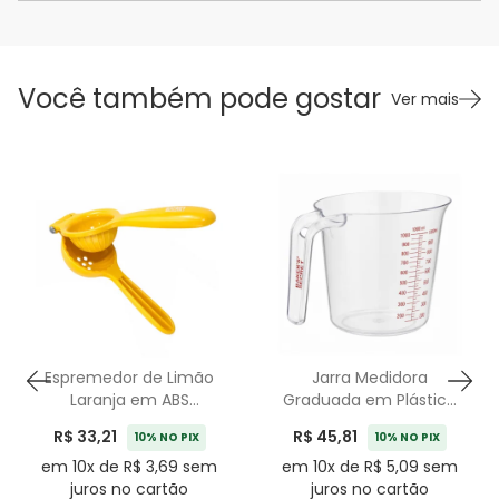
Você também pode gostar
Ver mais
Espremedor de Limão
Jarra Medidora
Laranja em ABS
Graduada em Plástico
Amarelo Baker's Secret
Transparente Baker's
R$ 33,21
R$ 45,81
10% NO PIX
10% NO PIX
- 22cm
Secret - 1000mL
em 10x de R$ 3,69 sem
em 10x de R$ 5,09 sem
juros no cartão
juros no cartão