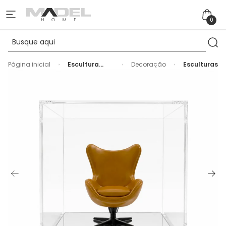
0
Página inicial
Escultura
Decoração
Esculturas
Decorativa
Poltrona EGG
em Acrílico
Petit Mobilier