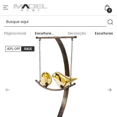
0
Página inicial
Escultura
Decoração
Esculturas
Decorativa
de Resina
Passarinhos
43% OFF
SALE
Dourados -
38cm