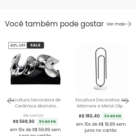
Você também pode gostar
Ver mais
SALE
43% OFF
Escultura Decorativa de
Escultura Decorativa de
Cerâmica Abstrata
Mármore e Metal Clips
Onda Prata - 34cm
Preto - 38cm
R$ 180,40
R$ 1.047,20
5% NO PIX
R$ 569,90
5% NO PIX
em 10x de R$ 18,99 sem
em 10x de R$ 59,99 sem
juros no cartão
juros no cartão