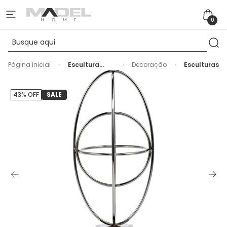
0
Página inicial
Escultura
Decoração
Esculturas
Decorativa
de Metal
Esfera
43% OFF
SALE
Metálica
Prata - 45cm