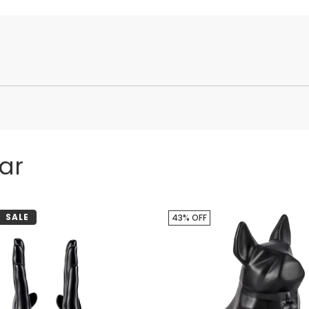
ar
SALE
43% OFF