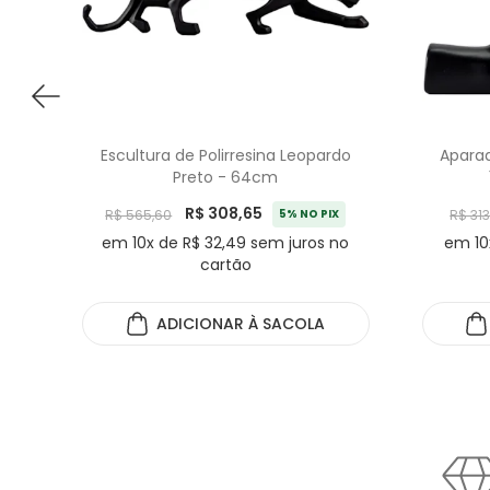
Escultura de Polirresina Leopardo
Aparad
Preto - 64cm
R$ 308,65
R$ 565,60
5% NO PIX
R$ 313
em 10x de R$ 32,49 sem juros no
em 10
cartão
ADICIONAR
À SACOLA