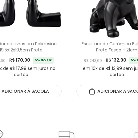
or de Livros em Polirresina
Escultura de Cerâmica Bu
19,5x12x10,5cm Preto
Preto Fosco - 21cm
R$ 170,90
R$ 132,90
,60
5% NO PIX
R$ 243,60
5% 
x de R$ 17,99 sem juros no
em 10x de R$ 13,99 sem ju
cartão
cartão
ADICIONAR
À SACOLA
ADICIONAR
À SAC