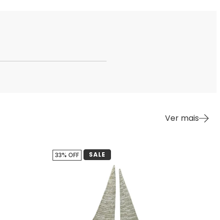
Ver mais
SALE
33% OFF
18%