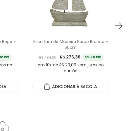
o Bege -
Escultura de Madeira Barco Branco -
56cm
R$ 276,36
NO PIX
R$ 434,00
5% NO PIX
ros no
em 10x de R$ 29,09 sem juros no
cartão
OLA
ADICIONAR
À SACOLA