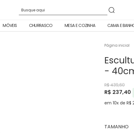
MÓVEIS
CHURRASCO
MESA E COZINHA
CAMA E BANH
Página inicial
Escult
- 40c
R$ 439,60
R$ 237,40
em 10x de R$ 
TAMANHO