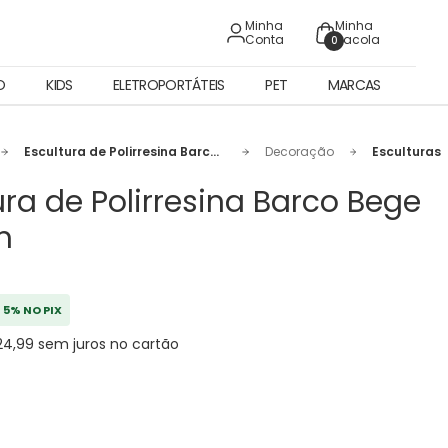
Minha
Minha
Conta
Sacola
0
O
KIDS
ELETROPORTÁTEIS
PET
MARCAS
Escultura de Polirresina Barco
Decoração
Esculturas
Bege - 40cm
ura de Polirresina Barco Bege
m
5% NO PIX
24,99 sem juros no cartão