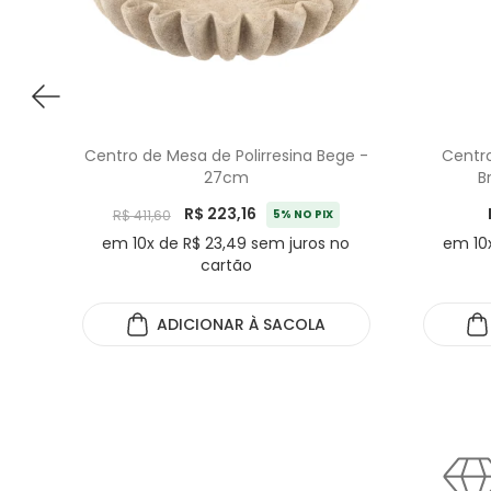
Centro de Mesa de Polirresina Bege -
Centro
27cm
B
R$ 223,16
R$ 411,60
5% NO PIX
em 10x de R$ 23,49 sem juros no
em 10x
cartão
ADICIONAR
À SACOLA