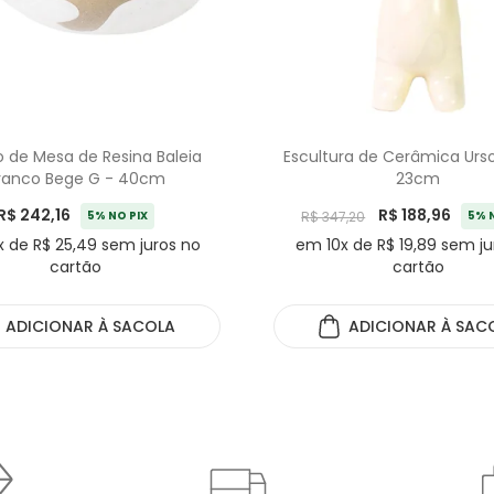
 de Mesa de Resina Baleia
Escultura de Cerâmica Urs
ranco Bege G - 40cm
23cm
R$ 242,16
R$ 188,96
5% NO PIX
R$ 347,20
5% 
 de R$ 25,49 sem juros no
em 10x de R$ 19,89 sem ju
cartão
cartão
ADICIONAR
À SACOLA
ADICIONAR
À SAC