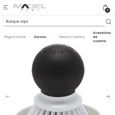
0
Acessórios
Página inicial
Escova
Mesa e Cozinha
de
de Palma
cozinha
Higiênica
com
Bandeja
Limpeza
KitchenAid