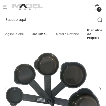
0
Utensílios
Página inicial
Conjunto
Mesa e Cozinha
de
de Xícaras
Preparo
Medidoras
em
Plástico
Cinza
Baker's
Secret - 5
Peças