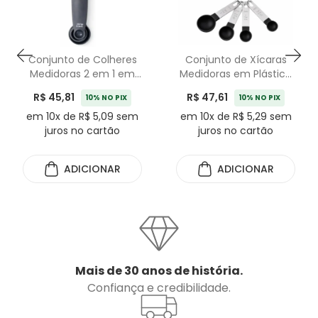
Conjunto de Colheres
Conjunto de Xícaras
Medidoras 2 em 1 em
Medidoras em Plástico
Plástico Cinza Baker's
Preto Baker's Secret - 8
R$ 45,81
R$ 47,61
10% NO PIX
10% NO PIX
Secret - 4 Peças
Peças
em 10x de R$ 5,09 sem
em 10x de R$ 5,29 sem
juros no cartão
juros no cartão
ADICIONAR
ADICIONAR
Mais de 30 anos de história.
Confiança e credibilidade.