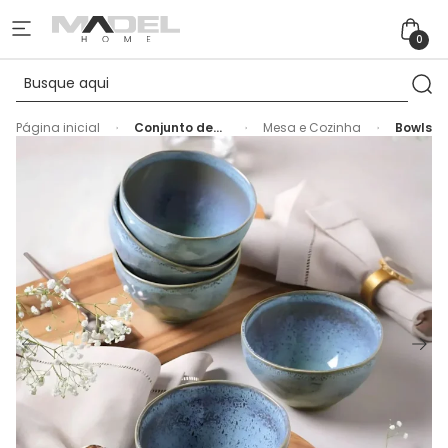
0
Página inicial
Conjunto de
Mesa e Cozinha
Bowls
Bowls
Orgânicos
Breeze 558 ml
Porto Brasil -
6 Peças