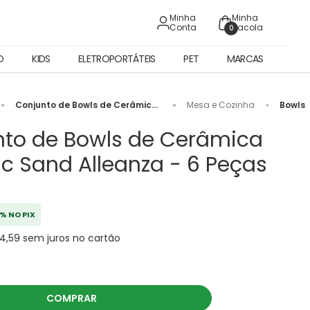
Minha
Minha
Conta
Sacola
0
O
KIDS
ELETROPORTÁTEIS
PET
MARCAS
Conjunto de Bowls de Cerâmica
Mesa e Cozinha
Bowls
Organic Sand Alleanza - 6
Peças
nto de Bowls de Cerâmica
c Sand Alleanza - 6 Peças
% NO PIX
14,59 sem juros no cartão
COMPRAR