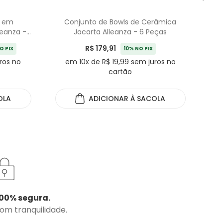
o em
Conjunto de Bowls de Cerâmica
Con
eanza -
Jacarta Alleanza - 6 Peças
R$ 179,91
O PIX
10% NO PIX
ros no
em 10x de R$ 19,99 sem juros no
cartão
OLA
ADICIONAR
À SACOLA
00% segura.
com tranquilidade.