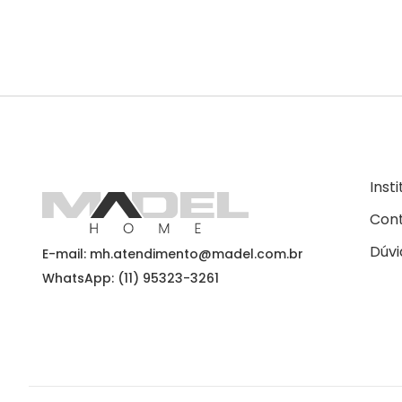
Inst
Con
Dúvi
E-mail: mh.atendimento@madel.com.br
WhatsApp: (11) 95323-3261