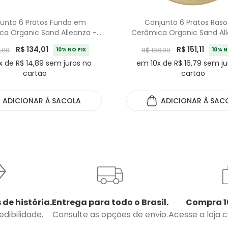
unto 6 Pratos Fundo em
Conjunto 6 Pratos Ras
ca Organic Sand Alleanza -
Cerâmica Organic Sand All
25cm
29cm
R$ 134,01
R$ 151,11
8,00
10% NO PIX
R$ 198,00
10% N
x de R$ 14,89 sem juros no
em 10x de R$ 16,79 sem ju
cartão
cartão
ADICIONAR
À SACOLA
ADICIONAR
À SAC
 de história.
Entrega para todo o Brasil.
Compra 1
dibilidade.
Consulte as opções de envio.
Acesse a loja 