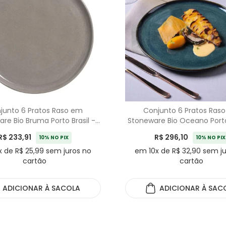
junto 6 Pratos Raso em
Conjunto 6 Pratos Ras
re Bio Bruma Porto Brasil -
Stoneware Bio Oceano Porto 
27,5cm
27,5cm
R$ 233,91
R$ 296,10
10% NO PIX
10% NO PIX
 de R$ 25,99 sem juros no
em 10x de R$ 32,90 sem j
cartão
cartão
ADICIONAR
À SACOLA
ADICIONAR
À SAC