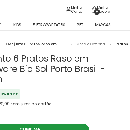
Minha
Minha
Conta
Sacola
0
O
KIDS
ELETROPORTÁTEIS
PET
MARCAS
Conjunto 6 Pratos Raso em
Mesa e Cozinha
Pratos
Stoneware Bio Sol Porto Brasil -
27,5cm
to 6 Pratos Raso em
are Bio Sol Porto Brasil -
m
10% NO PIX
29,99 sem juros no cartão
COMPRAR