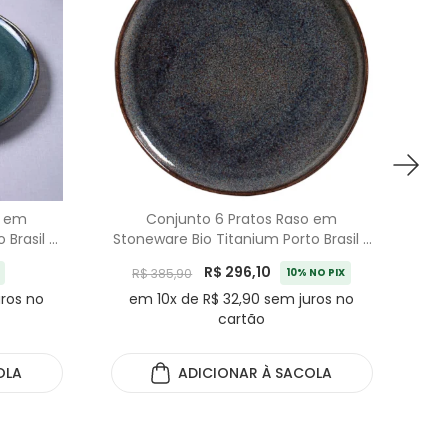
o em
Conjunto 6 Pratos Raso em
Brasil -
Stoneware Bio Titanium Porto Brasil -
Sto
27,5cm
R$ 296,10
R$ 385,90
10% NO PIX
uros no
em 10x de R$ 32,90 sem juros no
e
cartão
OLA
ADICIONAR
À SACOLA