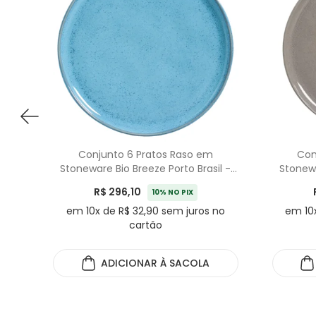
Conjunto 6 Pratos Raso em
Con
Stoneware Bio Breeze Porto Brasil -
Stonewa
27,5cm
R$ 296,10
10% NO PIX
em 10x de R$ 32,90 sem juros no
em 10x
cartão
ADICIONAR
À SACOLA