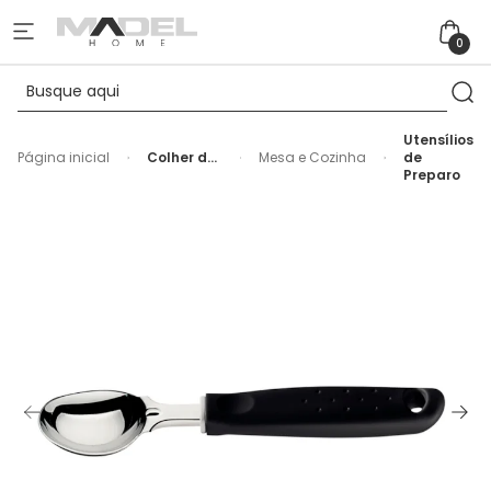
0
Utensílios
Página inicial
Colher de
Mesa e Cozinha
de
Sorvete
Preparo
em Inox
Preto
Utilitá
Tramontina
- 21cm