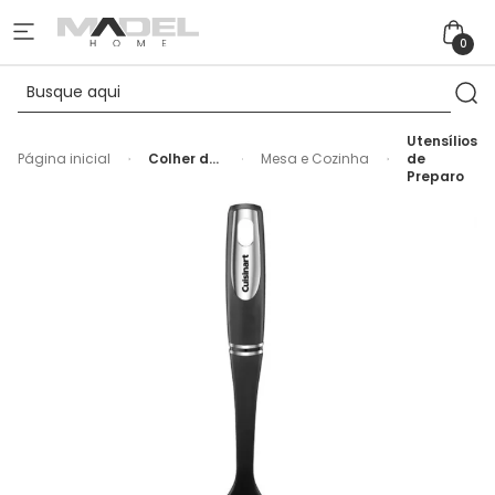
0
Utensílios
Página inicial
Colher de
Mesa e Cozinha
de
Servir em
Preparo
Nylon
Preto
Metropolitana
Cuisinart -
34cm