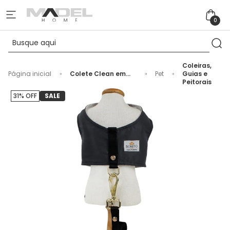
0
Coleiras,
Página inicial
Colete Clean em
Pet
Guias e
Tamanho G Tecido
Peitorais
Grafite
31% OFF
SALE