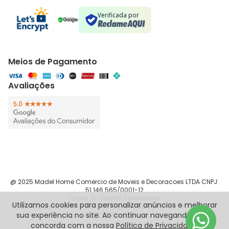
Verificada por
Meios de Pagamento
Avaliações
@ 2025 Madel Home Comercio de Moveis e Decoracoes LTDA CNPJ:
51.146.565/0001-12
Todos os Direitos Reservados
Utilizamos cookies para personalizar anúncios e melhorar
Rua Silva Jardim, 187 - Sala 83 Centro São Bernardo do Campo -
SP 09715-090
sua experiência no site. Ao continuar navegando, você
concorda com a nossa
Política de Privacidade
.