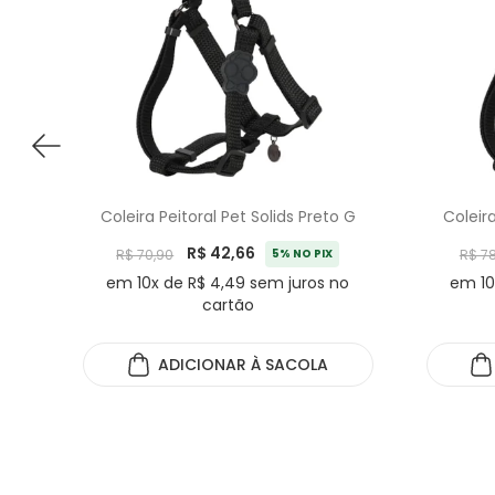
Coleira Peitoral Pet Solids Preto G
Coleira
R$ 42,66
R$ 70,90
5% NO PIX
R$ 7
em 10x de R$ 4,49 sem juros no
em 10
cartão
ADICIONAR
À SACOLA