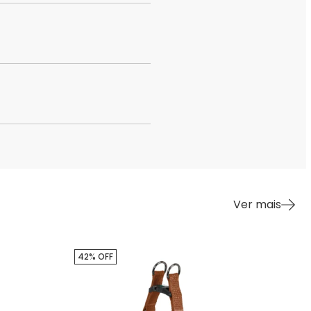
Ver mais
42% OFF
42%