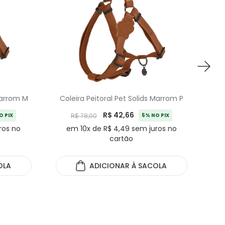
 Marrom M
Coleira Peitoral Pet Solids Marrom P
C
R$ 42,66
O PIX
R$ 78,00
5% NO PIX
ros no
em 10x de R$ 4,49 sem juros no
cartão
OLA
ADICIONAR
À SACOLA