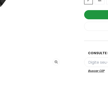
P
M
CONSULTE 
Buscar CEP