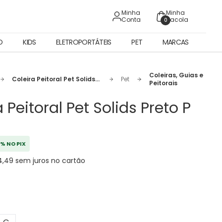
Minha
Minha
Conta
Sacola
0
O
KIDS
ELETROPORTÁTEIS
PET
MARCAS
Coleiras, Guias e
Coleira Peitoral Pet Solids
Pet
Peitorais
Preto P
 Peitoral Pet Solids Preto P
% NO PIX
4,49 sem juros no cartão