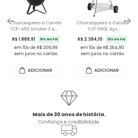
Churrasqueira a Carvão
Churrasqueira a Carvão
TCP-450 Smoker 3 em 1
TCP-560L Aço
Aço Esmaltado com
Esmaltado com Grelha
R$ 1.889,91
R$ 2.384,10
10% NO PIX
10% NO PIX
Grelha Inox Tramontina
Inox Tramontina
em 10x de R$ 209,99
em 10x de R$ 264,90
sem juros no cartão
sem juros no cartão
ADICIONAR
ADICIONAR
Mais de 30 anos de história.
Confiança e credibilidade.