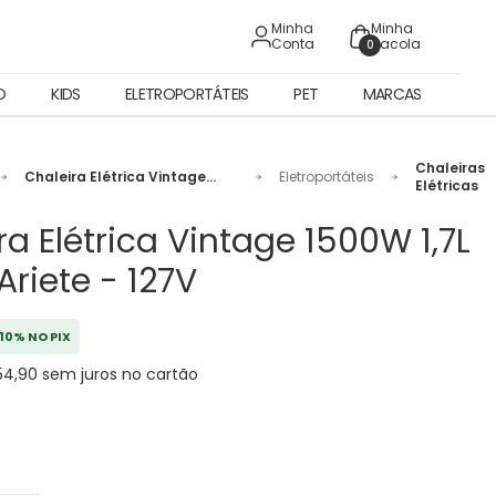
Minha
Minha
Conta
Sacola
0
O
KIDS
ELETROPORTÁTEIS
PET
MARCAS
Chaleiras
Chaleira Elétrica Vintage
Eletroportáteis
Elétricas
1500W 1,7L Verde Ariete - 127V
ra Elétrica Vintage 1500W 1,7L
Ariete - 127V
10% NO PIX
54,90 sem juros no cartão