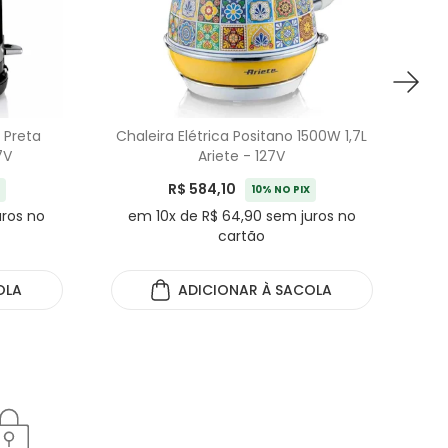
 Preta
Chaleira Elétrica Positano 1500W 1,7L
Cha
7V
Ariete - 127V
R$ 584,10
10% NO PIX
uros no
em 10x de R$ 64,90 sem juros no
e
cartão
OLA
ADICIONAR
À SACOLA