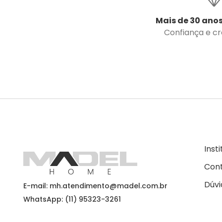
Mais de 30 anos
Confiança e cre
Inst
Con
Dúvi
E-mail: mh.atendimento@madel.com.br
WhatsApp: (11) 95323-3261