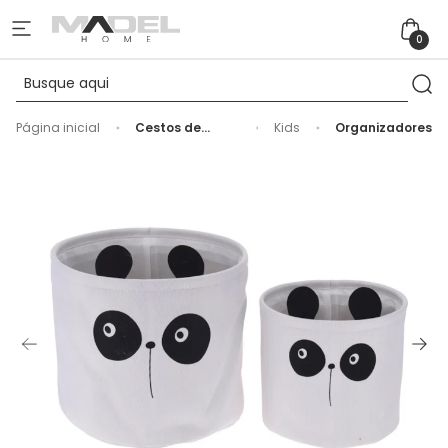
0
Página inicial
Cestos de
Kids
Organizadores
Brinquedo de
Poliéster Urso
Panda - 2
Peças