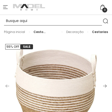
0
Página inicial
Cesto
Decoração
Cestarias
Organizador
de Palha
Redondo com
55% OFF
SALE
Alça Branco M
- 32cm