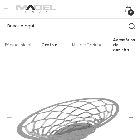
0
Acessórios
Página inicial
Cesto de
Mesa e Cozinha
de
Pão
cozinha
Fruteira
em Inox
Oval
Médio
Diamante
Riva -
27cm