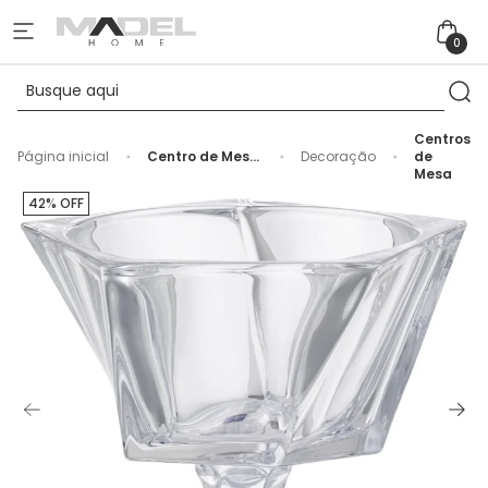
0
Centros
Página inicial
Centro de Mesa
Decoração
de
de Cristal
Mesa
Ecológico
42% OFF
Incolor - 25,5cm