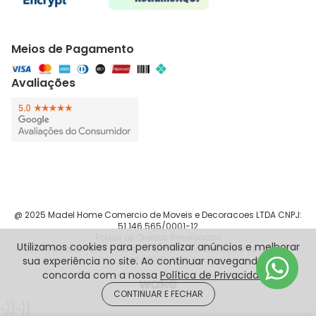
Meios de Pagamento
Avaliações
@ 2025 Madel Home Comercio de Moveis e Decoracoes LTDA CNPJ:
51.146.565/0001-12
Todos os Direitos Reservados
Utilizamos cookies para personalizar anúncios e melhorar
Rua Silva Jardim, 187 - Sala 83 Centro São Bernardo do Campo -
sua experiência no site. Ao continuar navegando, você
SP 09715-090
concorda com a nossa
Política de Privacidade
.
CONTINUAR E FECHAR
~}}
~}}