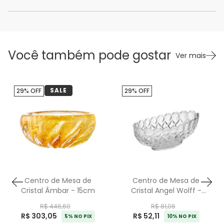
Você também pode gostar
Ver mais
SALE
29% OFF
29% OFF
Centro de Mesa de
Centro de Mesa de
Cristal Âmbar - 15cm
Cristal Angel Wolff -
29cm
R$ 446,60
R$ 81,06
R$ 303,05
R$ 52,11
5% NO PIX
10% NO PIX