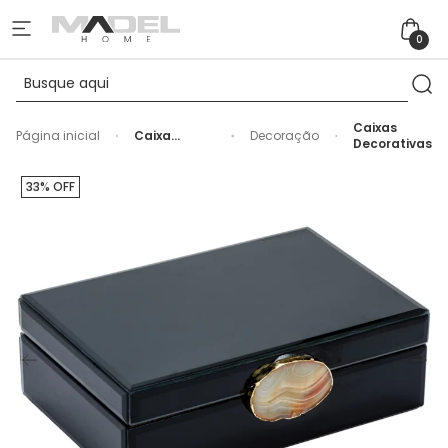
0
Caixas
Página inicial
Caixa
Decoração
Decorativas
Decorativa
de Madeira
e Vidro
33% OFF
Preto -
27cm