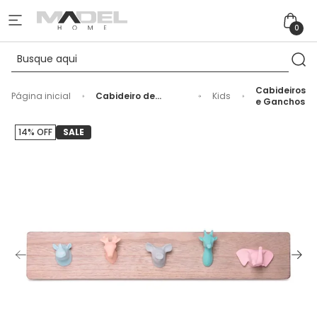
0
Cabideiros
Página inicial
Cabideiro de
Kids
e Ganchos
Madeira e Resina
Cabeça Bichos
Pastel
14% OFF
SALE