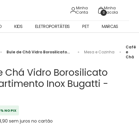
Minha
Minha
Conta
Sacola
0
O
KIDS
ELETROPORTÁTEIS
PET
MARCAS
Café
Bule de Chá Vidro Borosilicato
Mesa e Cozinha
e
Compartimento Inox Bugatti -
Chá
500ml
e Chá Vidro Borosilicato
timento Inox Bugatti -
5% NO PIX
8,90 sem juros no cartão