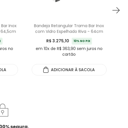
 Bar Inox
Bandeja Retangular Trama Bar Inox
B
- 64,5cm
com Vidro Espelhado Riva - 64cm
R$ 3.275,10
X
10% NO PIX
uros no
em 10x de R$ 363,90 sem juros no
e
cartão
OLA
ADICIONAR
À SACOLA
00% segura.