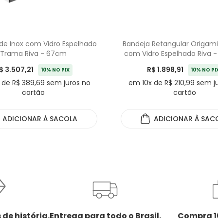
de Inox com Vidro Espelhado
Bandeja Retangular Origami
Trama Riva - 67cm
com Vidro Espelhado Riva 
$ 3.507,21
R$ 1.898,91
10% NO PIX
10% NO PI
 de R$ 389,69 sem juros no
em 10x de R$ 210,99 sem j
cartão
cartão
ADICIONAR
À SACOLA
ADICIONAR
À SAC
 de história.
Entrega para todo o Brasil.
Compra 1