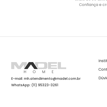
Confiança e cre
Inst
Con
Dúvi
E-mail: mh.atendimento@madel.com.br
WhatsApp: (11) 95323-3261