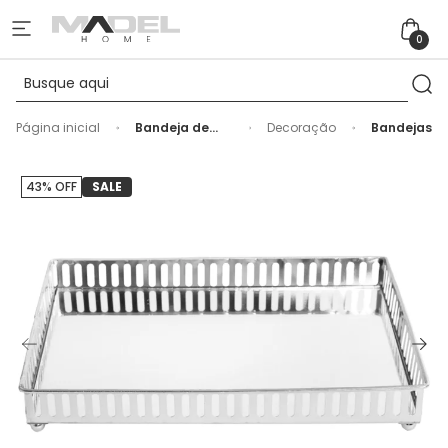
0
Página inicial
Bandeja de
Decoração
Bandejas
Metal Vasado
com Espelho
Prata - 26cm
43% OFF
SALE