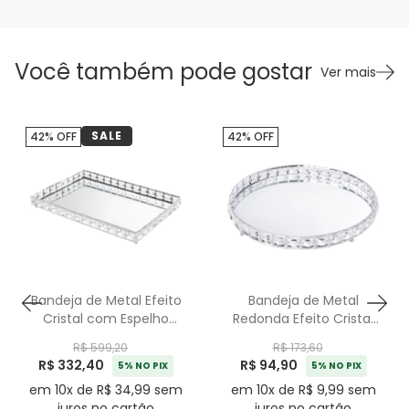
Você também pode gostar
Ver mais
SALE
42% OFF
42% OFF
Bandeja de Metal Efeito
Bandeja de Metal
Cristal com Espelho
Redonda Efeito Cristal
Prata Média - 35cm
com Espelho Prata
R$ 599,20
R$ 173,60
Média - 31cm
R$ 332,40
R$ 94,90
5% NO PIX
5% NO PIX
em 10x de R$ 34,99 sem
em 10x de R$ 9,99 sem
juros no cartão
juros no cartão