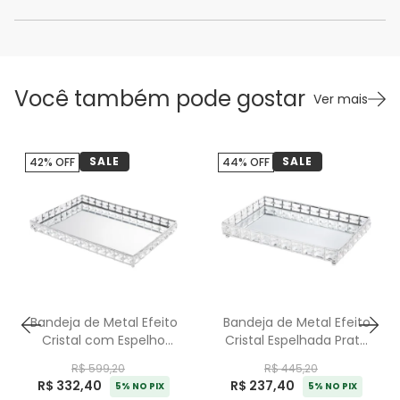
Você também pode gostar
Ver mais
SALE
SALE
42% OFF
44% OFF
Bandeja de Metal Efeito
Bandeja de Metal Efeito
Cristal com Espelho
Cristal Espelhada Prata
Prata Média - 35cm
Pequena - 30cm
R$ 599,20
R$ 445,20
R$ 332,40
R$ 237,40
5% NO PIX
5% NO PIX