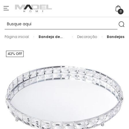
0
Página inicial
Bandeja de
Decoração
Bandejas
Metal Redonda
Efeito Cristal
com Espelho
42% OFF
Prata Média -
31cm