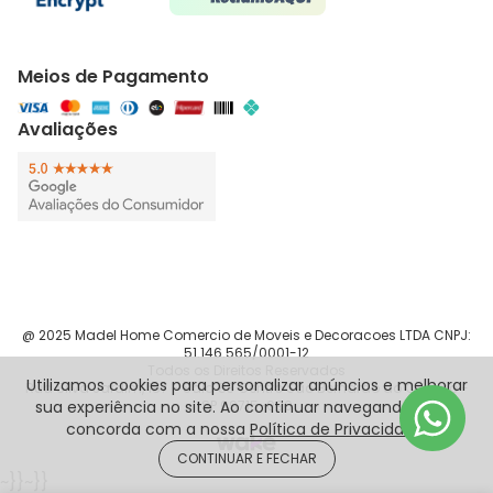
Meios de Pagamento
Avaliações
@ 2025 Madel Home Comercio de Moveis e Decoracoes LTDA CNPJ:
51.146.565/0001-12
Todos os Direitos Reservados
Utilizamos cookies para personalizar anúncios e melhorar
Rua Silva Jardim, 187 - Sala 83 Centro São Bernardo do Campo -
sua experiência no site. Ao continuar navegando, você
SP 09715-090
concorda com a nossa
Política de Privacidade
.
CONTINUAR E FECHAR
~}}
~}}