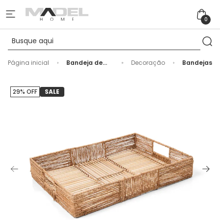
0
Página inicial
Bandeja de
Decoração
Bandejas
Bambu
Retangular -
42cm
29% OFF
SALE