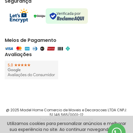
Segurança
Verificada por
Meios de Pagamento
Avaliações
@ 2025 Madel Home Comercio de Moveis e Decoracoes LTDA CNPJ:
51.146.565/0001-12
Todos os Direitos Reservados
Utilizamos cookies para personalizar anúncios e melhorar
Rua Silva Jardim, 187 - Sala 83 Centro São Bernardo do Campo -
sua experiência no site. Ao continuar navegando, você
SP 09715-090