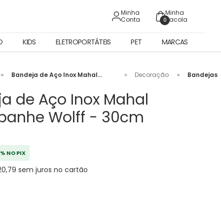
Minha
Minha
Conta
Sacola
0
O
KIDS
ELETROPORTÁTEIS
PET
MARCAS
Bandeja de Aço Inox Mahal
Decoração
Bandejas
Champanhe Wolff - 30cm
a de Aço Inox Mahal
anhe Wolff - 30cm
% NO PIX
20,79 sem juros no cartão