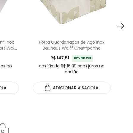
em Inox
Porta Guardanapos de Aço Inox
Ama
ft Wolff
Bauhaus Wolff Champanhe
R$ 147,51
10% NO PIX
ros no
em 10x de R$ 16,39 sem juros no
cartão
OLA
ADICIONAR
À SACOLA