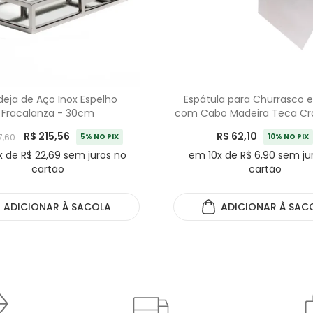
eja de Aço Inox Espelho
Espátula para Churrasco 
Fracalanza - 30cm
com Cabo Madeira Teca Cra
- 30cm
R$ 215,56
R$ 62,10
7,60
5% NO PIX
10% NO PIX
 de R$ 22,69 sem juros no
em 10x de R$ 6,90 sem ju
cartão
cartão
ADICIONAR
À SACOLA
ADICIONAR
À SAC