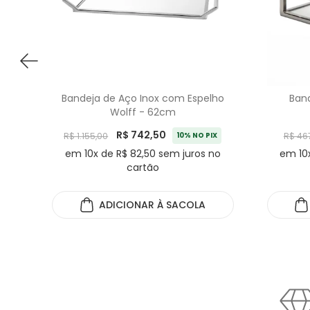
Bandeja de Aço Inox com Espelho
Band
Wolff - 62cm
R$ 742,50
R$ 1.155,00
10% NO PIX
R$ 46
em 10x de R$ 82,50 sem juros no
em 10x
cartão
ADICIONAR
À SACOLA