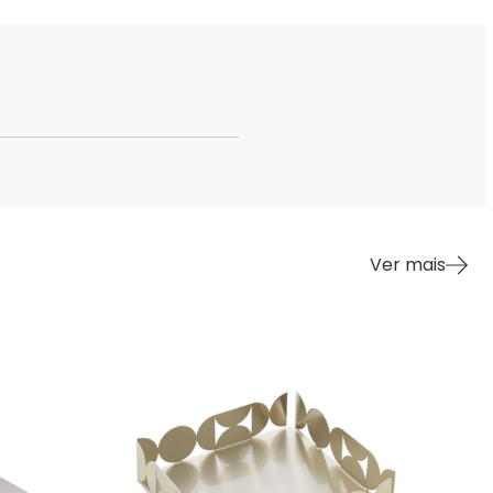
Ver mais
23%