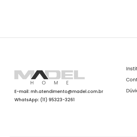
Inst
Con
Dúvi
E-mail: mh.atendimento@madel.com.br
WhatsApp: (11) 95323-3261