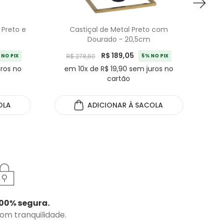
 Preto e
Castiçal de Metal Preto com
Co
Dourado - 20,5cm
M
R$ 189,05
 NO PIX
R$ 278,60
5% NO PIX
uros no
em 10x de R$ 19,90 sem juros no
e
cartão
OLA
ADICIONAR
À SACOLA
00% segura.
com tranquilidade.