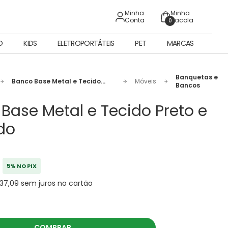
Minha
Minha
Conta
Sacola
0
O
KIDS
ELETROPORTÁTEIS
PET
MARCAS
Banquetas e
Banco Base Metal e Tecido
Móveis
Bancos
Preto e Dourado
Base Metal e Tecido Preto e
do
5% NO PIX
137,09 sem juros no cartão
COMPRAR