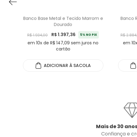
Banco Base Metal e Tecido Marrom e
Banco 
Dourado
R$ 1.397,36
R$ 1.934,00
5% NO PIX
R$ 2.884
em 10x de R$ 147,09 sem juros no
em 10x
cartão
ADICIONAR
À SACOLA
Mais de 30 anos
Confiança e cre