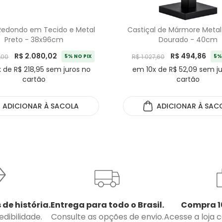
Redondo em Tecido e Metal
Castiçal de Mármore Metal
Preto - 38x96cm
Dourado - 40cm
R$ 2.080,02
R$ 494,86
,00
5% NO PIX
R$ 1.027,60
5%
 de R$ 218,95 sem juros no
em 10x de R$ 52,09 sem j
cartão
cartão
ADICIONAR
À SACOLA
ADICIONAR
À SAC
 de história.
Entrega para todo o Brasil.
Compra 1
dibilidade.
Consulte as opções de envio.
Acesse a loja 