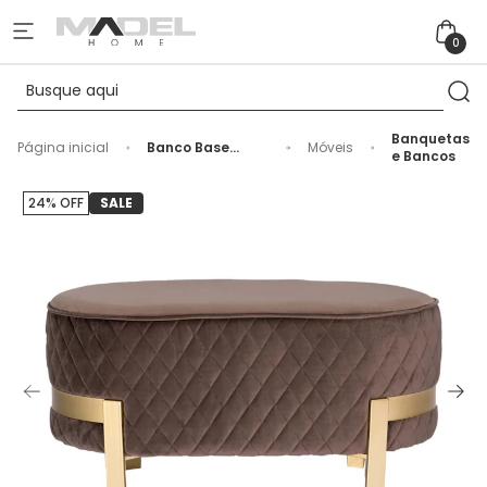
0
Banquetas
Página inicial
Banco Base
Móveis
e Bancos
Metal e Tecido
Marrom e
Dourado
24% OFF
SALE