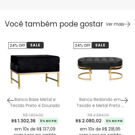
Você também pode gostar
Ver mais
SALE
SALE
24% OFF
24% OFF
Banco Base Metal e
Banco Redondo em
Tecido Preto e Dourado
Tecido e Metal Preto -
38x96cm
R$ 1.804,00
R$ 2.884,00
R$ 1.302,36
R$ 2.080,02
5% NO PIX
5% NO PIX
em 10x de R$ 137,09
em 10x de R$ 218,95