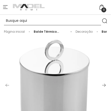
0
Página inicial
Balde Térmico
Decoração
Bar
Venezia Pequeno
Inox Riva