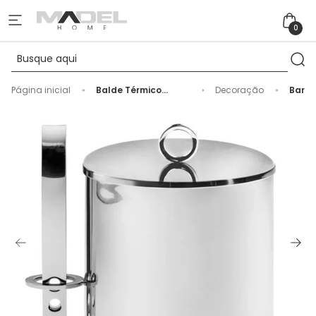
0
Página inicial
Balde Térmico
Decoração
Bar
Venezia Grande
com Pinça Inox Riva