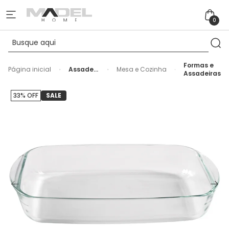
0
Formas e
Página inicial
Assadeira
Mesa e Cozinha
Assadeiras
Retangular
Vidro
Borossilicato
33% OFF
SALE
Temqter
- 3,6L