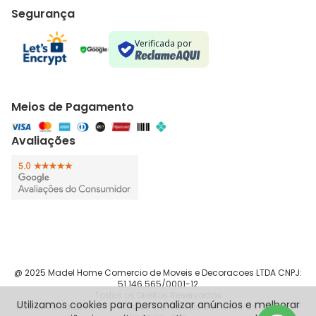
Segurança
Verificada por
Meios de Pagamento
Avaliações
@ 2025 Madel Home Comercio de Moveis e Decoracoes LTDA CNPJ:
51.146.565/0001-12
Todos os Direitos Reservados
Utilizamos cookies para personalizar anúncios e melhorar
Rua Silva Jardim, 187 - Sala 83 Centro São Bernardo do Campo -