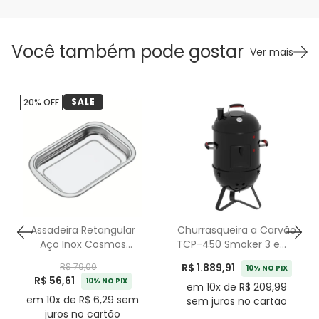
Você também pode gostar
Ver mais
SALE
20% OFF
Assadeira Retangular
Churrasqueira a Carvão
Aço Inox Cosmos
TCP-450 Smoker 3 em 1
Tramontina 34 cm -
Aço Esmaltado com
R$ 1.889,91
R$ 79,00
10% NO PIX
2,2L
Grelha Inox Tramontina
R$ 56,61
10% NO PIX
em 10x de R$ 209,99
em 10x de R$ 6,29 sem
sem juros no cartão
juros no cartão