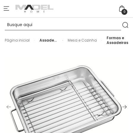
0
Formas e
Página inicial
Assadeira
Mesa e Cozinha
Assadeiras
Aço Inox
com
Grelha
Service
Tramontina
39cm -
6,4L