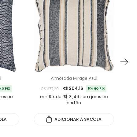
l
Almofada Mirage Azul
R$ 204,16
NO PIX
R$ 277,20
5% NO PIX
ros no
em 10x de R$ 21,49 sem juros no
cartão
e
OLA
ADICIONAR
À SACOLA