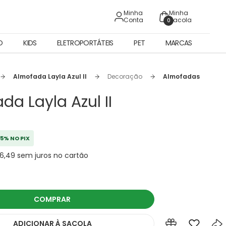
Minha
Minha
Conta
Sacola
0
O
KIDS
ELETROPORTÁTEIS
PET
MARCAS
Almofada Layla Azul II
Decoração
Almofadas
da Layla Azul II
5% NO PIX
16,49 sem juros no cartão
COMPRAR
ADICIONAR
À SACOLA