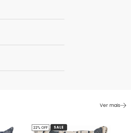
Ver mais
SALE
22% OFF
23%