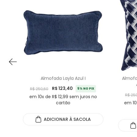
Almofada Layla Azul I
Almofa
R$ 123,40
R$ 250,60
5% NO PIX
R$ 25
em 10x de R$ 12,99 sem juros no
cartão
em 10
ADICIONAR
À SACOLA