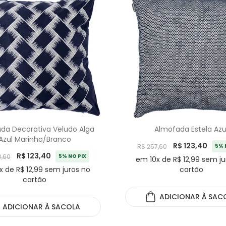
da Decorativa Veludo Alga
Almofada Estela Azu
Azul Marinho/Branco
R$ 123,40
R$ 257,60
5% 
R$ 123,40
0,60
5% NO PIX
em 10x de R$ 12,99 sem ju
x de R$ 12,99 sem juros no
cartão
cartão
ADICIONAR
À SAC
ADICIONAR
À SACOLA