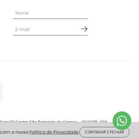
 - Sala 83 Centro São Bernardo do Campo - SP 09715-090
a com a nossa
Política de Privacidade
.
CONTINUAR E FECHAR