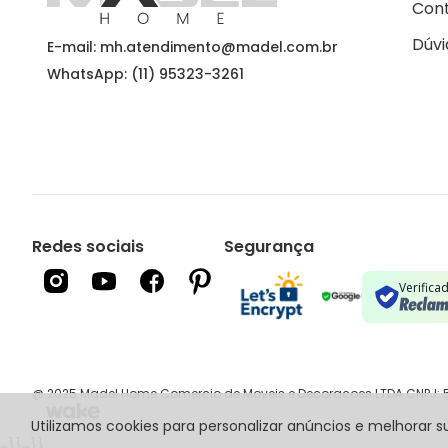
Con
Dúvi
E-mail: mh.atendimento@madel.com.br
WhatsApp: (11) 95323-3261
Redes sociais
Segurança
Verifica
@ 2025 Madel Home Comercio de Moveis e Decoracoes LTDA CNPJ: 51
Utilizamos cookies para personalizar anúncios e melhorar
~}}
~}}