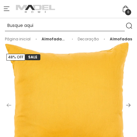
0
Página inicial
Almofada
Decoração
Almofadas
Clássica
Amarelo III
48% OFF
SALE