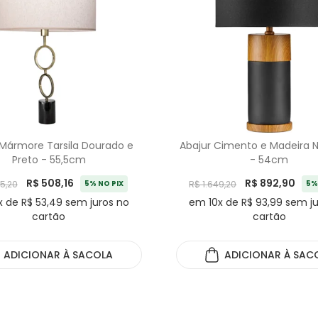
 Mármore Tarsila Dourado e
Abajur Cimento e Madeira Ná
Preto - 55,5cm
- 54cm
R$ 508,16
R$ 892,90
05,20
5% NO PIX
R$ 1.649,20
5%
 de R$ 53,49 sem juros no
em 10x de R$ 93,99 sem j
cartão
cartão
ADICIONAR
À SACOLA
ADICIONAR
À SAC