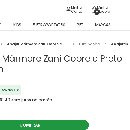
Minha
Minha
Conta
Sacola
0
O
KIDS
ELETROPORTÁTEIS
PET
MARCAS
Abajur Mármore Zani Cobre e
Iluminação
Abajures
Preto - 39cm
 Mármore Zani Cobre e Preto
m
5% NO PIX
68,49 sem juros no cartão
COMPRAR