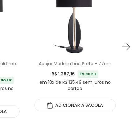
li Preto
Abajur Madeira Lina Preto - 77cm
Ban
R$ 1.287,16
5% NO PIX
 NO PIX
em 10x de R$ 135,49 sem juros no
uros no
cartão
e
ADICIONAR
À SACOLA
OLA