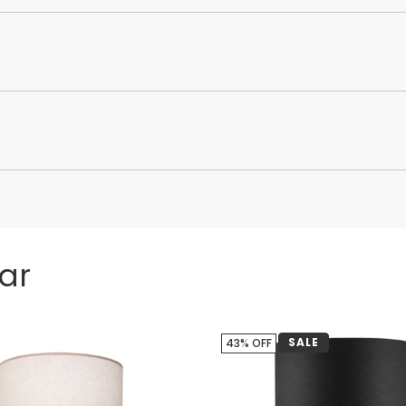
ar
SALE
43% OFF