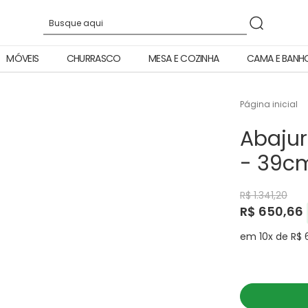
MÓVEIS
CHURRASCO
MESA E COZINHA
CAMA E BANH
Página inicial
Abajur
- 39c
R$ 1.341,20
R$ 650,66
em 10x de R$ 