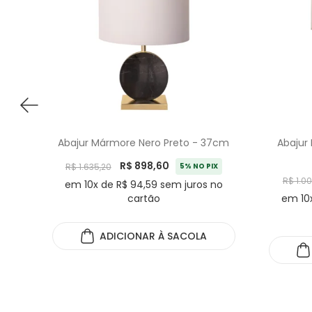
Abajur Mármore Nero Preto - 37cm
Abajur
R$ 898,60
R$ 1.635,20
5% NO PIX
R$ 1.0
em 10x de R$ 94,59 sem juros no
cartão
em 10x
ADICIONAR
À SACOLA