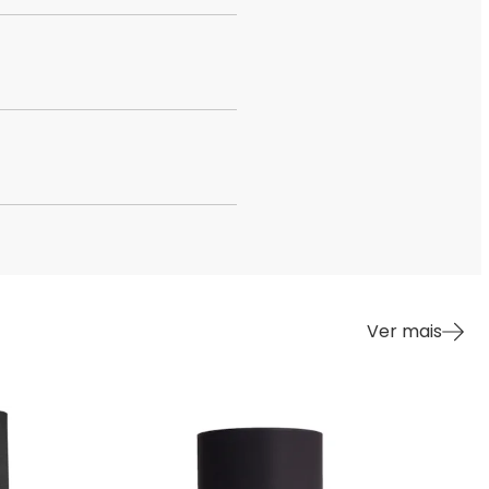
Ver mais
42%