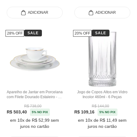
ADICIONAR
ADICIONAR
SALE
SALE
28% OFF
20% OFF
Aparelho de Jantar em Porcelana
Jogo de Copos Altos em Vidro
com Filete Dourado Estaleiro - 20
Incolor 460ml - 6 Peças
Peças
R$ 738,00
R$ 144,00
R$ 503,40
R$ 109,16
5% NO PIX
5% NO PIX
em 10x de R$ 52,99 sem
em 10x de R$ 11,49 sem
juros no cartão
juros no cartão