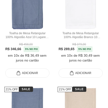
Toalha de Mesa Retangular
Toalha de Mesa Retangular
100% Algodão Azul 10 Lugares -
100% Algodão Branco 10
180x320m
Lugares - 180x320m
R$ 458,00
R$ 379,00
R$ 346,66
R$ 289,65
5% NO PIX
5% NO PIX
em 10x de R$ 36,49 sem
em 10x de R$ 30,49 sem
juros no cartão
juros no cartão
ADICIONAR
ADICIONAR
SALE
SALE
21% OFF
21% OFF