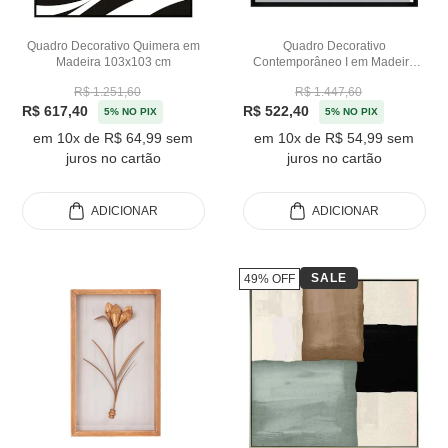
Quadro Decorativo Quimera em
Quadro Decorativo
Madeira 103x103 cm
Contemporâneo I em Madeira
83x103 cm
R$ 1.251,60
R$ 1.447,60
R$ 617,40
R$ 522,40
5% NO PIX
5% NO PIX
em 10x de R$ 64,99 sem
em 10x de R$ 54,99 sem
juros no cartão
juros no cartão
ADICIONAR
ADICIONAR
SALE
49% OFF