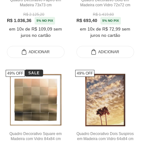
Quadro Decorativo Papiro em
Quadro Decorativo Gold em
Madeira 73x73 cm
Madeira com Vidro 72x72 cm
R$ 2.125,20
R$ 1.419,60
R$ 1.036,36
R$ 693,40
5% NO PIX
5% NO PIX
em 10x de R$ 109,09 sem
em 10x de R$ 72,99 sem
juros no cartão
juros no cartão
ADICIONAR
ADICIONAR
SALE
49% OFF
49% OFF
Quadro Decorativo Square em
Quadro Decorativo Dois Suspiros
Madeira com Vidro 84x84 cm
em Madeira com Vidro 64x84 cm