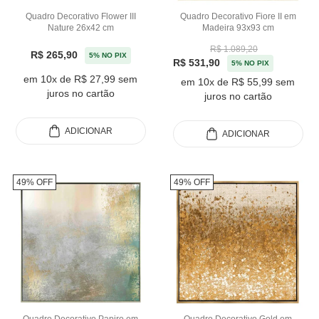
Quadro Decorativo Flower III
Quadro Decorativo Fiore II em
Nature 26x42 cm
Madeira 93x93 cm
R$ 1.089,20
R$ 265,90
5% NO PIX
R$ 531,90
5% NO PIX
em 10x de R$ 27,99 sem
em 10x de R$ 55,99 sem
juros no cartão
juros no cartão
ADICIONAR
ADICIONAR
49% OFF
49% OFF