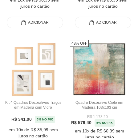
em 10x de R$ 96,99 sem
em 10x de R$ 83,99 sem
juros no cartão
juros no cartão
ADICIONAR
ADICIONAR
48% OFF
Kit 4 Quadros Decorativos Traços
Quadro Decorativo Cielo em
em Madeira com Vidro
Madeira 103x103 cm
R$ 1.173,20
R$ 341,90
5% NO PIX
R$ 579,40
5% NO PIX
em 10x de R$ 35,99 sem
em 10x de R$ 60,99 sem
juros no cartão
juros no cartão