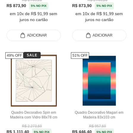
R$ 1.789,20
R$ 1.789,20
R$ 873,90
R$ 873,90
5% NO PIX
5% NO PIX
em 10x de R$ 91,99 sem
em 10x de R$ 91,99 sem
juros no cartão
juros no cartão
ADICIONAR
ADICIONAR
SALE
49% OFF
51% OFF
Quadro Decorativo Spin em
Quadro Decorativo Magari em
Madeira com Vidro 88x78 cm
Madeira 83x103 cm
R$ 2.273,60
R$ 957,60
R$ 1.111,40
R$ 446,40
5% NO PIX
5% NO PIX