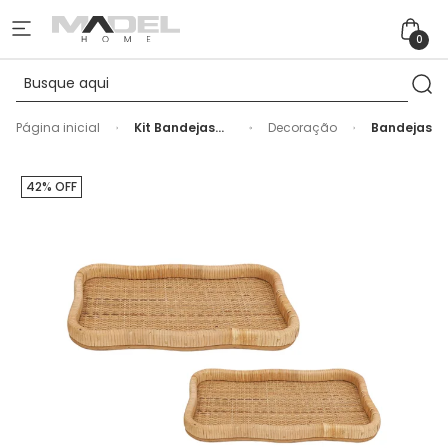
0
Página inicial
Kit Bandejas
Decoração
Bandejas
de Madeira e
Fibra Rattan
Natural - 2
42% OFF
Peças