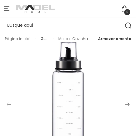
0
Página inicial
Garrafa
Mesa e Cozinha
Armazenamento
para
Azeite
de
Vidro
Borossilicato
500ml
Wolff