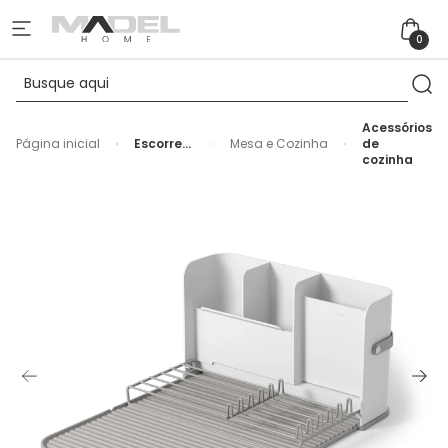
0
Acessórios
Página inicial
Escorredor
Mesa e Cozinha
de
de Louça
cozinha
Plástico
Sling
Umbra
Branco
Cinza