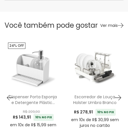
Você também pode gostar
Ver mais
24% OFF
Dispenser Porta Esponja
Escorredor de Louça
e Detergente Plástico
Holster Umbra Branco
Sling Umbra Branco
R$ 278,91
R$ 209,90
10% NO PIX
R$ 143,91
10% NO PIX
em 10x de R$ 30,99 sem
em 10x de R$ 15,99 sem
juros no cartão